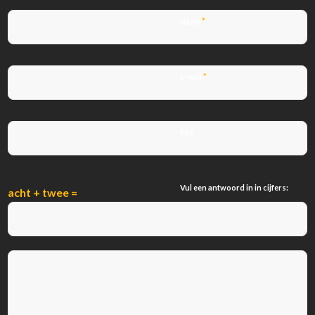
*
Naam
*
E-mail
Site
Vul een antwoord in in cijfers:
acht + twee =